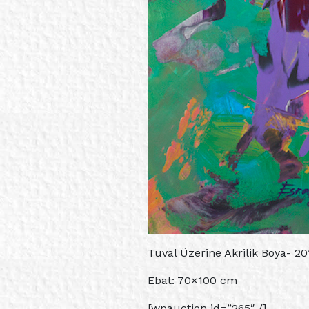
Tuval Üzerine Akrilik Boya- 20
Ebat: 70×100 cm
[wpauction id=”265″ /]