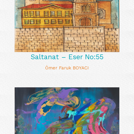
Saltanat – Eser No:55
Ömer Faruk BOYACI