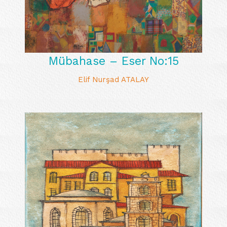
Mübahase – Eser No:15
Elif Nurşad ATALAY