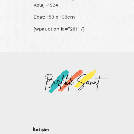
Kolaj -1994
Ebat: 153 x 138cm
[wpauction id=”261″ /]
İletişim