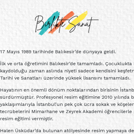
17 Mayıs 1989 tarihinde Balıkesir’de dünyaya geldi.
İlk ve orta öğretimini Balıkesir’de tamamladı. Çocuklukta k
kaydolduğu zaman aslında niyeti sadece kendisini keşfe
Tarihi ve Sanatları üzerinde yüksek lisansını tamamladı.
Hayatının en önemli dönüm noktalarından birisinin İstanbu
sürdürmüştür. Profesyonel resim eğitimine 2010 yılında ba
yaklaşımlarıyla İstanbul’un pek çok ücra sokak ve köşeleri
tecrübelerini Mimarhane ve Zeyrek Akademi öğrencilerle 
resim eğitimi vermiştir.
Halen Üsküdar’da bulunan atölyesinde resim yapmaya d