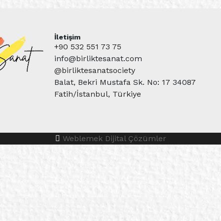
İletişim
+90 532 551 73 75
info@birliktesanat.com
@birliktesanatsociety
Balat, Bekri Mustafa Sk. No: 17 34087
Fatih/İstanbul, Türkiye
Weblemek Dijital Çözümler