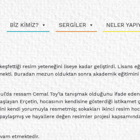
BİZ KİMİZ?
SERGİLER
NELER YAP
eşfettiği resim yeteneğini liseye kadar geliştirdi. Lisans e
tmekti. Buradan mezun olduktan sonra akademik eğitimini
l’da ressam Cemal Toy’la tanışmak olduğunu ifade eden sana
şlayan Erçetin, hocasının kendisine gösterdiği istikamet 
ni kendi yorumuyla resmetmiş; sokakları ikinci resim hocas
paylaşmış ve hayallere değen resimler projesi kapsamında
evam etmektedir.