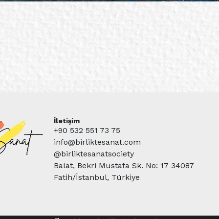
İletişim
+90 532 551 73 75
info@birliktesanat.com
@birliktesanatsociety
Balat, Bekri Mustafa Sk. No: 17 34087
Fatih/İstanbul, Türkiye