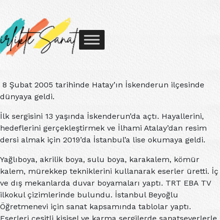
8 Şubat 2005 tarihinde Hatay’ın İskenderun ilçesinde
dünyaya geldi.
İlk sergisini 13 yaşında İskenderun’da açtı. Hayallerini,
hedeflerini gerçekleştirmek ve İlhami Atalay’dan resim
dersi almak için 2019’da İstanbul’a lise okumaya geldi.
Yağlıboya, akrilik boya, sulu boya, karakalem, kömür
kalem, mürekkep tekniklerini kullanarak eserler üretti. İç
ve dış mekanlarda duvar boyamaları yaptı. TRT EBA TV
ilkokul çizimlerinde bulundu. İstanbul Beyoğlu
Öğretmenevi için sanat kapsamında tablolar yaptı.
Eserleri çeşitli kişisel ve karma sergilerde sanatseverlerle