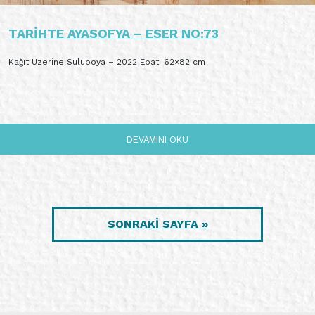
TARIHTE AYASOFYA – ESER NO:73
Kağıt Üzerine Suluboya – 2022 Ebat: 62×82 cm
DEVAMINI OKU
SONRAKİ SAYFA »